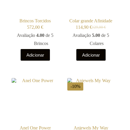
the
product
page
Brincos Torcidos
Colar grande Afinidade
572,00
€
114,90
€
129,00
€
O
O
preço
preço
Avaliação
4.00
de 5
Avaliação
5.00
de 5
original
atual
Brincos
Colares
era:
é:
129,00 €.
114,90 €.
Adicionar
Adicionar
-10%
Anel One Power
Anjewels My Way