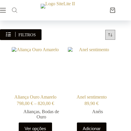
Pular
para
Carrinho
o
de
conteúdo
compras
FILTROS
Aliança Ouro Amarelo
Anel sentimento
Price
798,00
€
–
820,00
€
89,90
€
range:
Alianças
,
Bodas de
Anéis
798,00 €
Ouro
through
820,00 €
This
Ver opções
Adicionar
product