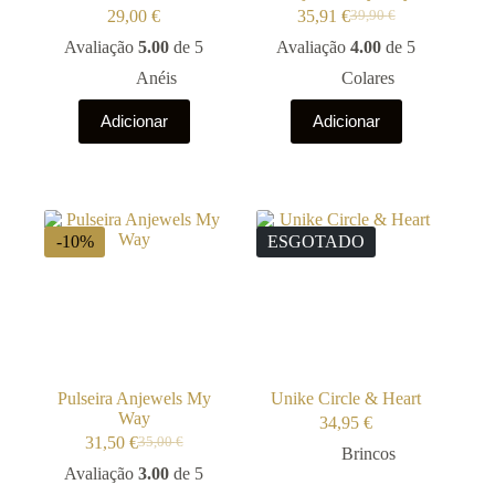
29,00
€
35,91
€
39,90
€
O
O
preço
preço
Avaliação
5.00
de 5
Avaliação
4.00
de 5
original
atual
Anéis
Colares
era:
é:
39,90 €.
35,91 €.
Adicionar
Adicionar
-10%
ESGOTADO
Pulseira Anjewels My
Unike Circle & Heart
Way
34,95
€
31,50
€
35,00
€
O
O
Brincos
preço
preço
Avaliação
3.00
de 5
original
atual