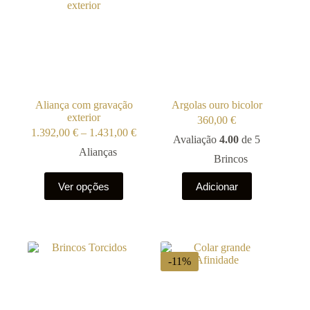
may
be
chosen
on
the
product
page
Aliança com gravação
Argolas ouro bicolor
exterior
360,00
€
Price
1.392,00
€
–
1.431,00
€
Avaliação
4.00
de 5
range:
Alianças
1.392,00 €
Brincos
through
This
1.431,00 €
Ver opções
Adicionar
product
has
multiple
variants.
The
options
-11%
may
be
chosen
on