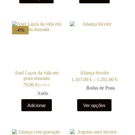
has
multiple
variants.
The
options
-6%
may
be
chosen
on
the
product
page
Anel Laços da vida em
Aliança bicolor
prata dourada
Price
1.167,00
€
–
1.201,00
€
range:
79,90
€
85,00
€
O
O
Bodas de Prata
1.167,00
preço
preço
Anéis
through
original
atual
1.201,00
This
era:
é:
Adicionar
Ver opções
product
85,00 €.
79,90 €.
has
multiple
variants.
The
options